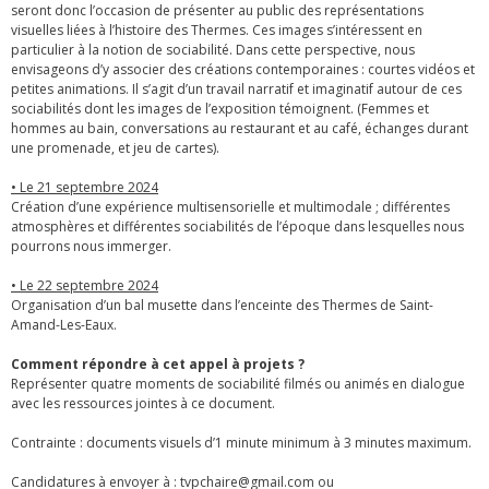
seront donc l’occasion de présenter au public des représentations
visuelles liées à l’histoire des Thermes. Ces images s’intéressent en
particulier à la notion de sociabilité. Dans cette perspective, nous
envisageons d’y associer des créations contemporaines : courtes vidéos et
petites animations. Il s’agit d’un travail narratif et imaginatif autour de ces
sociabilités dont les images de l’exposition témoignent. (Femmes et
hommes au bain, conversations au restaurant et au café, échanges durant
une promenade, et jeu de cartes).
• Le 21 septembre 2024
Création d’une expérience multisensorielle et multimodale ; différentes
atmosphères et différentes sociabilités de l’époque dans lesquelles nous
pourrons nous immerger.
• Le 22 septembre 2024
Organisation d’un bal musette dans l’enceinte des Thermes de Saint-
Amand-Les-Eaux.
Comment répondre à cet appel à projets ?
Représenter quatre moments de sociabilité filmés ou animés en dialogue
avec les ressources jointes à ce document.
Contrainte : documents visuels d’1 minute minimum à 3 minutes maximum.
Candidatures à envoyer à : tvpchaire@gmail.com ou