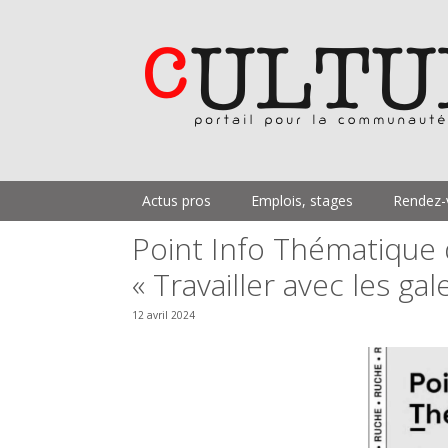
Aller
au
contenu
Actus pros
Emplois, stages
Rendez-
Point Info Thématique d
« Travailler avec les gale
12 avril 2024