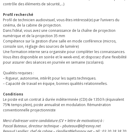
contrôle des éléments de sécurité,…)
Profil recherché
Profil de technicien audiovisuel, vous êtes intéressé(e) par l’univers du
cinéma, de la cabine de projection.
Dans l’idéal, vous avez une connaissance de la chaîne de projection
numérique et de la projection 35 mm
Compétence sur la gestion d’une salle en mode conférence (micros,
console son, réglage des sources de lumière)
Une formation interne sera organisée pour compléter les connaissances.
Vous êtes disponible en soirée et le week-end, et disposez d’une flexibilité
pour assurer des séances en journée en semaine (scolaires).
Qualités requises :
– Rigueur, autonomie, intérêt pour les sujets techniques.
– Capacité de travail en équipe, bonnes qualités relationnelles.
Conditions
Le poste est un contrat à durée indéterminée (CDI) de 1350 h (équivalent
75% temps plein), poste annualisé en modulation. Rémunération
conventionnelle projectionniste
Merci d’adresser votre candidature (CV + lettre de motivation) à :
Pascal Buteaux, directeur technique – pbuteaux@lefresnoy.net
Renaud Lepilliez, chef de cabine – rlepilliez@lefresnoy.net – tél : 03 20 28 38 70