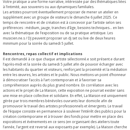
Votre pratique a une forme narrative, intéressée par des thématiques liées
à l’intimité, aux souvenirs ou aux dynamiques familiales.
Les artistes pourront éventuellement proposer de mener un atelier en
supplément avec un groupe de visiteurs le dimanche 6 juillet 2025. Ce
temps de rencontre et de création est à concevoir par l’artiste selon ses
préférences : médium, jauge, tranches d’âge, besoins techniques… en lien
avec la thématique de l’exposition ou de sa pratique artistique. Les
musicien.ne.s / DJ peuvent proposer un dj set ou live de deux heures
minimum pour la soirée du samedi 5 juillet.
Rencontres, repas collectif et implications
Il est demandé à ce que chaque artiste sélectionné.e soit présent.e durant
l’après-midi et la soirée du samedi 5 juillet afin de pouvoir échanger avec
les habitants du quartier et visiteurs, renforçant la proximité et la médiation
entre les œuvres, les artistes et le public. Nous mettons un point d’honneur
à démocratiser l’accès à l’art contemporain et à favoriser sa
compréhension auprès du plus grand nombre. En corrélation avec les
actions et le projet de La Maison, cette exposition ne pourrait exister sans
une mise en place collective et solidaire. En effet, La Maison est uniquement
gérée par trois membres bénévoles ouvrants leur domicile afin de
promouvoir le travail des artistes professionnels et émergents. Le travail
de l’équipe consiste en permanence à soulever l’intérêt des publics pour la
création contemporaine et à trouver des fonds pour mettre en place des
expositions et événements en ce sens (en organisant des ateliers toute
l’année, l’argent est reversé aux exposants par exemple). La Maison cherche