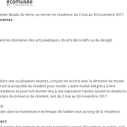
Atelier Musée du Verre, un verrier en résidence du 2 mai au 30 novembre 2017.
vantes :
ans les domaines des arts plastiques, ds arts décoratifs ou du design)
roduire une ou plusieurs œuvres, conçues en accord avec la direction du musée
ont la propriété du résident pour moitié. L’autre moitié intégrera à titre
 résidence et pourront donner lieu à une exposition l’année suivant la résidence.
 temps de présence du résident, soit du 2 mai au 30 novembre 2017.
17.
usée dans la maintenance technique de l’atelier tout au long de la résidence.
2017.
n auprès des visiteurs du musée pendant la siason d’ouverture au public, soit