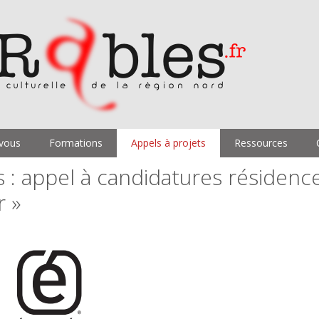
vous
Formations
Appels à projets
Ressources
 : appel à candidatures résidenc
r »