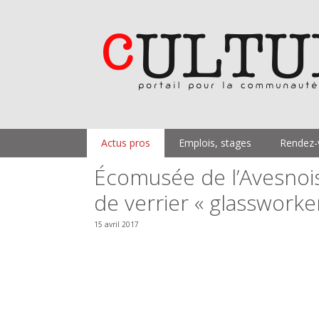
Aller
au
contenu
Actus pros
Emplois, stages
Rendez-
Écomusée de l’Avesnois
de verrier « glassworke
15 avril 2017