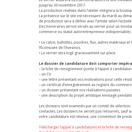
jusqu’au 30 novembre 2017.
La production réalisée dans l’atelier intégrera la bouti
La présence sur le site est nécessaire du mardi au dim
de production sera à définir avec l’artiste selon l’activ
Des honoraires seront versés au verrier pour un montant
commerce ou statut autorentrepreneur indispensable).
• Le calcin, ballottes, poudres, flux, autres matériaux e
l’Écomusée de l’Avesnois.
• Le verrier sera logé gracieusement sur place.
Le dossier de candidature doit comporter impéra
– la fiche de rensignement (jointe à l’appel à candidatu
– un CV
– une lettre présentant vos motivations pour cette réside
– un certificat d’enregistrement au registre du commerc
– un dossier présentant vos réalisations passées
– une description du projet artistique envisagé pendant
Les dossiers sont examinés par un comité de sélection. 
contactés. Les dossiers ne seront pas retournés, sauf si
votre candidature est retenue, une convention de presta
Télécharger l’appel à candidatures et la fiche de rense