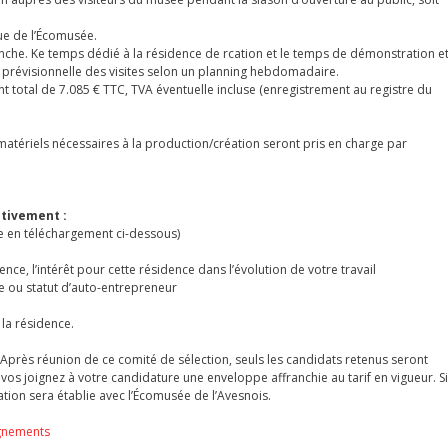
que de l’Écomusée.
anche. Ke temps dédié à la résidence de rcation et le temps de démonstration e
ité prévisionnelle des visites selon un planning hebdomadaire.
 total de 7.085 € TTC, TVA éventuelle incluse (enregistrement au registre du
t matériels nécessaires à la production/création seront pris en charge par
tivement :
re en téléchargement ci-dessous)
nce, l’intérêt pour cette résidence dans l’évolution de votre travail
e ou statut d’auto-entrepreneur
 la résidence.
Après réunion de ce comité de sélection, seuls les candidats retenus seront
 vos joignez à votre candidature une enveloppe affranchie au tarif en vigueur. Si
tion sera établie avec l’Écomusée de l’Avesnois.
ignements