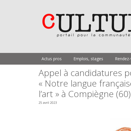
Aller
au
contenu
Actus pros
Emplois, stages
Rendez-
Appel à candidatures p
« Notre langue français
l’art » à Compiègne (60
25 avril 2023