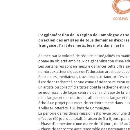
L’agglomération de la région de Compiègne et ses
direction des artistes de tous domaines d’expre
française : l’art des mots, les mots dans l’art ».
Animée par la volonté de réduire les inégalités en matiè
donne un objectif ambitieux de généralisation d’une éduc
Les partenaires sont en mesure de lancer cette offre sach
nombreux acteurs locaux de l’éducation artistique et cult
éducateurs, médiateurs, travailleurs sociaux, professionn
Il est donc recherché en vue d’une résidence-mission qu
un artiste ou collectif d’artistes dont la recherche et 
se nourrissent de façon centrale de la richesse de la lan
de la langue et des musiques, alliance de la langue et de
écho à un projet plus vaste de territoire mené dans le r
à Villers-Cotterêts, à 30 kms de Compiègne.
La période de résidence-mission est prévue pour une d
effective (90 jours au total), à raison de 5 à 6 jours pa
– Phase d’immersion d’une durée de 10 jours, du 18 a
– Phase de rencontre avec l’ensemble des partenaires 