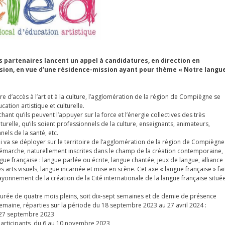
 partenaires lancent un appel à candidatures, en direction en
ssion, en vue d’une résidence-mission ayant pour thème « Notre langu
re d’accès à l’art et à la culture, l’agglomération de la région de Compiègne se
ation artistique et culturelle.
ant qu’ils peuvent l’appuyer sur la force et l’énergie collectives des très
urelle, qu’ils soient professionnels de la culture, enseignants, animateurs,
els de la santé, etc.
i va se déployer sur le territoire de l’agglomération de la région de Compiègne
la démarche, naturellement inscrites dans le champ de la création contemporaine,
gue française : langue parlée ou écrite, langue chantée, jeux de langue, alliance
s arts visuels, langue incarnée et mise en scène. Cet axe « langue française » fai
ayonnement de la création de la Cité internationale de la langue française situé
urée de quatre mois pleins, soit dix-sept semaines et de demie de présence
r semaine, réparties sur la période du 18 septembre 2023 au 27 avril 2024 :
u 27 septembre 2023
participants, du 6 au 10 novembre 2023