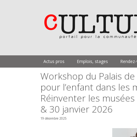
Aller
au
contenu
Actus pros
Emplois, stages
Rendez-
Workshop du Palais de B
pour l’enfant dans les 
Réinventer les musées d
& 30 janvier 2026
19 décembre 2025