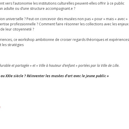
rs l’autonomie les institutions culturelles peuvent-elles offrir à ce public
’un adulte ou d’une structure accompagnant.e ?
on universelle ? Peut-on concevoir des musées non pas « pour » mais « avec »
pertise professionnelle ? Comment faire résonner les collections avec les enjeux
de leur citoyenneté ?
périences, ce workshop ambitionne de croiser regards théoriques et expériences
t les stratégies
rable et partagée » et « Ville à hauteur d’enfant » portées par la Ville de Lille.
u XXIe siècle ? Réinventer les musées d’art avec le jeune public »
e