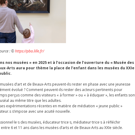
ource : ©
https://pba.lille.fr/
s nos musées » en 2025 et à l’occasion de l’ouverture du « Musée des
aux-Arts aura pour thème la place de l’enfant dans les musées du XXIe
public.
musées d’art et de Beaux-Arts peuvent-ils rester en phase avec une jeunesse
ndément évolué ? Comment peuvent-ils rester des acteurs pertinents pour
temps perçus comme des visiteurs « à former » ou « à éduquer », les enfants son
séal au même titre que les adultes.
s expérimentations récentes en matière de médiation « jeune public »
siteur.s s’impose avec une acuité nouvelle.
ionnel·le·s des musées, éducateur·trice·s, médiateur·trice·s à réfléchir
entre 6 et 11 ans dans les musées d’arts et de Beaux-Arts au XXIe siècle.