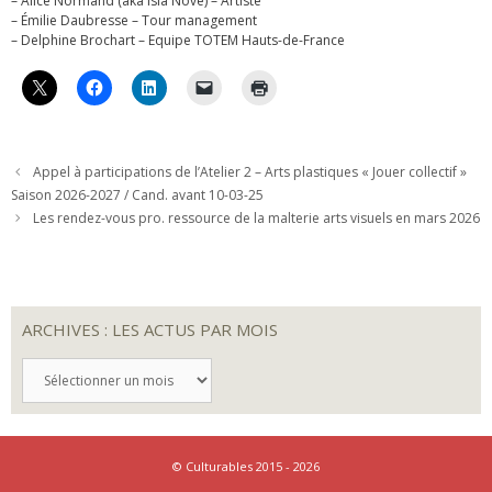
– Alice Normand (aka Isla Nové) – Artiste
– Émilie Daubresse – Tour management
– Delphine Brochart – Equipe TOTEM Hauts-de-France
Appel à participations de l’Atelier 2 – Arts plastiques­ « Jouer collectif »
Saison 2026-2027 / Cand. avant 10-03-25
Les rendez-vous pro. ressource de la malterie arts visuels en mars 2026
ARCHIVES : LES ACTUS PAR MOIS
ARCHIVES
:
LES
ACTUS
PAR
MOIS
© Culturables 2015 - 2026