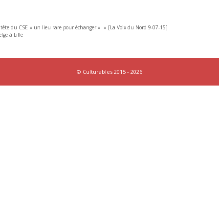
 tête du CSE « un lieu rare pour échanger » » [La Voix du Nord 9-07-15]
ge à Lille
© Culturables 2015 - 2026