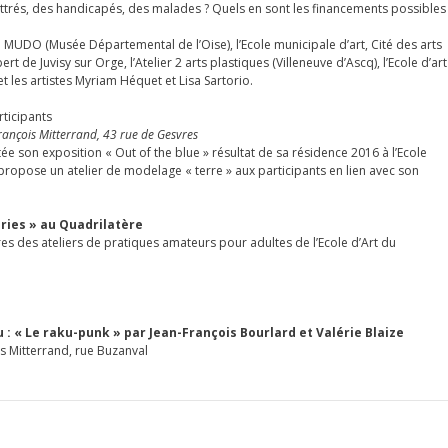
ettrés, des handicapés, des malades ? Quels en sont les financements possibles
e MUDO (Musée Départemental de l’Oise), l’Ecole municipale d’art, Cité des arts
t de Juvisy sur Orge, l’Atelier 2 arts plastiques (Villeneuve d’Ascq), l’Ecole d’art
 et les artistes Myriam Héquet et Lisa Sartorio.
articipants
François Mitterrand, 43 rue de Gesvres
tée son exposition « Out of the blue » résultat de sa résidence 2016 à l’Ecole
e propose un atelier de modelage « terre » aux participants en lien avec son
ries » au Quadrilatère
s des ateliers de pratiques amateurs pour adultes de l’Ecole d’Art du
 : « Le raku-punk » par Jean-François Bourlard et Valérie Blaize
s Mitterrand, rue Buzanval