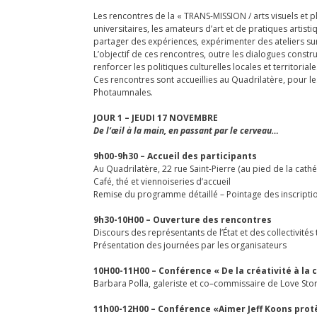
Les rencontres de la « TRANS-MISSION / arts visuels et pl
universitaires, les amateurs d’art et de pratiques artisti
partager des expériences, expérimenter des ateliers sur 
L’objectif de ces rencontres, outre les dialogues construct
renforcer les politiques culturelles locales et territoria
Ces rencontres sont accueillies au Quadrilatère, pour les
Photaumnales.
JOUR 1 – JEUDI 17 NOVEMBRE
De l’œil à la main, en passant par le cerveau…
9h00-9h30 – Accueil des participants
Au Quadrilatère, 22 rue Saint-Pierre (au pied de la cathé
Café, thé et viennoiseries d’accueil
Remise du programme détaillé – Pointage des inscripti
9h30-10H00 – Ouverture des rencontres
Discours des représentants de l’État et des collectivités 
Présentation des journées par les organisateurs
10H00-11H00 – Conférence « De la créativité à la cr
Barbara Polla, galeriste et co–commissaire de Love St
11h00-12H00 – Conférence «Aimer Jeff Koons protèg