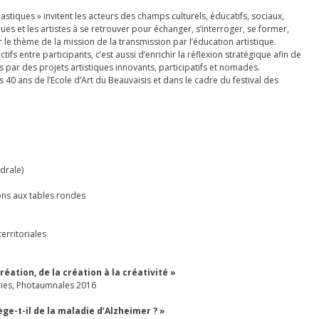
astiques » invitent les acteurs des champs culturels, éducatifs, sociaux,
ques et les artistes à se retrouver pour échanger, s’interroger, se former,
le thème de la mission de la transmission par l’éducation artistique.
ifs entre participants, c’est aussi d’enrichir la réflexion stratégique afin de
les par des projets artistiques innovants, participatifs et nomades.
 40 ans de l’Ecole d’Art du Beauvaisis et dans le cadre du festival des
drale)
ons aux tables rondes
territoriales
éation, de la création à la créativité »
ories, Photaumnales 2016
e-t-il de la maladie d’Alzheimer ? »