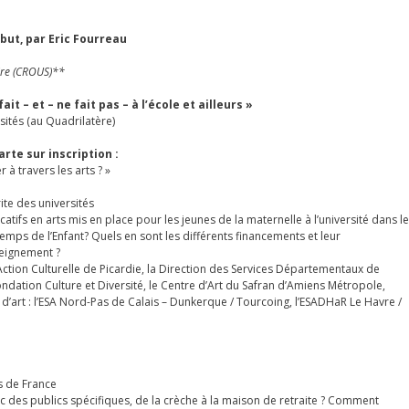
but, par Eric Fourreau
ire (CROUS)**
it – et – ne fait pas – à l’école et ailleurs »
sités (au Quadrilatère)
rte sur inscription :
à travers les arts ? »
te des universités
tifs en arts mis en place pour les jeunes de la maternelle à l’université dans le
ps de l’Enfant? Quels en sont les différents financements et leur
seignement ?
Action Culturelle de Picardie, la Direction des Services Départementaux de
 Fondation Culture et Diversité, le Centre d’Art du Safran d’Amiens Métropole,
s d’art : l’ESA Nord-Pas de Calais – Dunkerque / Tourcoing, l’ESADHaR Le Havre /
s de France
c des publics spécifiques, de la crèche à la maison de retraite ? Comment