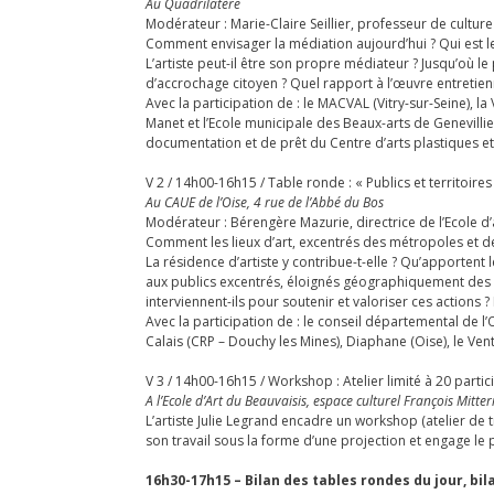
Au Quadrilatère
Modérateur : Marie-Claire Seillier, professeur de cultu
Comment envisager la médiation aujourd’hui ? Qui est le 
L’artiste peut-il être son propre médiateur ? Jusqu’où l
d’accrochage citoyen ? Quel rapport à l’œuvre entretie
Avec la participation de : le MACVAL (Vitry-sur-Seine), 
Manet et l’Ecole municipale des Beaux-arts de Genevillie
documentation et de prêt du Centre d’arts plastiques et v
V 2 / 14h00-16h15 / Table ronde : « Publics et territoires
Au CAUE de l’Oise, 4 rue de l’Abbé du Bos
Modérateur : Bérengère Mazurie, directrice de l’Ecole
Comment les lieux d’art, excentrés des métropoles et des p
La résidence d’artiste y contribue-t-elle ? Qu’apportent
aux publics excentrés, éloignés géographiquement des 
interviennent-ils pour soutenir et valoriser ces actions
Avec la participation de : le conseil départemental de l
Calais (CRP – Douchy les Mines), Diaphane (Oise), le Ve
V 3 / 14h00-16h15 / Workshop : Atelier limité à 20 partic
A l’Ecole d’Art du Beauvaisis, espace culturel François Mitt
L’artiste Julie Legrand encadre un workshop (atelier de t
son travail sous la forme d’une projection et engage l
16h30-17h15 – Bilan des tables rondes du jour, bi