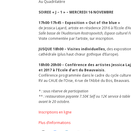
Au Quadrilatère
SOIREE « J – 1 » – MERCREDI 16 NOVEMBRE
17h00-17h45 – Exposition « Out of the blue »
de Jessica Lajard, artiste en résidence 2016 à l’Ecole d’A
Salle basse de l’Auditorium Rostropovitch, Espace culturel 
Visite commentée par l’artiste, sur inscription.
JUSQUE 18h00 – Visites individuelles,
des expositio
cathédrale (plus haut chœur gothique d’Europe).
18h00-20h00 – Conférence des artistes Jessica La
et 2017 à l’Ecole d’art du Beauvaisis.
Conférence programmée dans le cadre du cycle culturel 
RV au CAUE de l’Oise, 4 rue de l’Abbé du Bos, Beauvais.
* : sous réserve de participation
** : restauration payante 7.50€ Self ou 12€ service à table
avant le 20 octobre.
Inscriptions en ligne
Plus d’informations