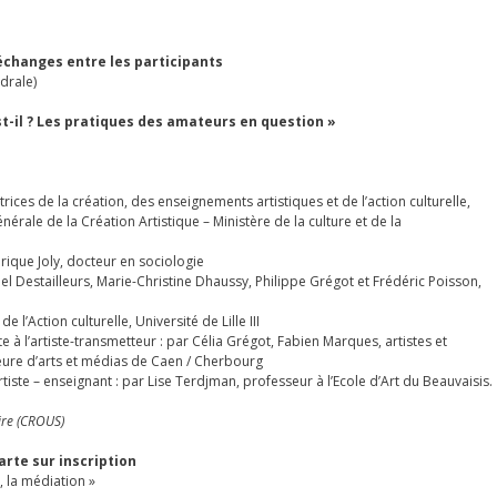
 échanges entre les participants
drale)
t-il ? Les pratiques des amateurs en question »
rices de la création, des enseignements artistiques et de l’action culturelle,
érale de la Création Artistique – Ministère de la culture et de la
rique Joly, docteur en sociologie
el Destailleurs, Marie-Christine Dhaussy, Philippe Grégot et Frédéric Poisson,
 l’Action culturelle, Université de Lille III
e à l’artiste-transmetteur : par Célia Grégot, Fabien Marques, artistes et
ieure d’arts et médias de Caen / Cherbourg
artiste – enseignant : par Lise Terdjman, professeur à l’Ecole d’Art du Beauvaisis.
ire (CROUS)
arte sur inscription
, la médiation »