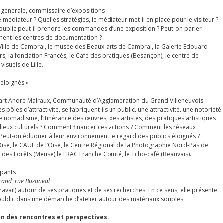
re générale, commissaire d’expositions
médiateur ? Quelles stratégies, le médiateur met-il en place pour le visiteur ?
e public peut-il prendre les commandes d’une exposition ? Peut-on parler
nnent les centres de documentation ?
la Ville de Cambrai, le musée des Beaux-arts de Cambrai, la Galerie Edouard
rs, la fondation Francès, le Café des pratiques (Besançon), le centre de
isuels de Lille.
 éloignés »
 d’art André Malraux, Communauté d’Agglomération du Grand Villeneuvois
ôles d’attractivité, se fabriquent-ils un public, une attractivité, une notoriété 
 le nomadisme, l’itinérance des œuvres, des artistes, des pratiques artistiques
lieux culturels ? Comment financer ces actions ? Comment les réseaux
 ? Peut-on éduquer à leur environnement le regard des publics éloignés ?
’Oise, le CAUE de l’Oise, le Centre Régional de la Photographie Nord-Pas de
nt des Forêts (Meuse),le FRAC Franche Comté, le Tcho-café (Beauvais).
ipants
errand, rue Buzanval
ravail) autour de ses pratiques et de ses recherches. En ce sens, elle présente
e public dans une démarche d’atelier autour des matériaux souples
lan des rencontres et perspectives.