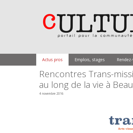
Aller
au
contenu
Actus pros
Emplois, stages
Rendez-
Rencontres Trans-missio
au long de la vie à Bea
4 novembre 2016