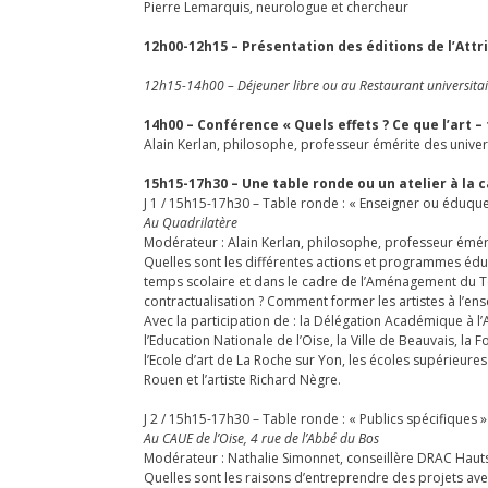
Pierre Lemarquis, neurologue et chercheur
12h00-12h15 – Présentation des éditions de l’Attri
12h15-14h00 – Déjeuner libre ou au Restaurant universita
14h00 – Conférence « Quels effets ? Ce que l’art – fa
Alain Kerlan, philosophe, professeur émérite des univer
15h15-17h30 – Une table ronde ou un atelier à la ca
J 1 / 15h15-17h30 – Table ronde : « Enseigner ou éduquer 
Au Quadrilatère
Modérateur : Alain Kerlan, philosophe, professeur éméri
Quelles sont les différentes actions et programmes éduca
temps scolaire et dans le cadre de l’Aménagement du Tem
contractualisation ? Comment former les artistes à l’en
Avec la participation de : la Délégation Académique à l’
l’Education Nationale de l’Oise, la Ville de Beauvais, la
l’Ecole d’art de La Roche sur Yon, les écoles supérieure
Rouen et l’artiste Richard Nègre.
J 2 / 15h15-17h30 – Table ronde : « Publics spécifiques »
Au CAUE de l’Oise, 4 rue de l’Abbé du Bos
Modérateur : Nathalie Simonnet, conseillère DRAC Haut
Quelles sont les raisons d’entreprendre des projets ave