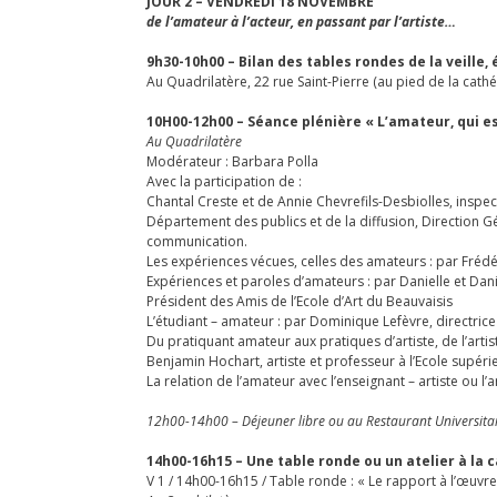
JOUR 2 – VENDREDI 18 NOVEMBRE
de l’amateur à l’acteur, en passant par l’artiste…
9h30-10h00 – Bilan des tables rondes de la veille,
Au Quadrilatère, 22 rue Saint-Pierre (au pied de la cathé
10H00-12h00 – Séance plénière « L’amateur, qui es
Au Quadrilatère
Modérateur : Barbara Polla
Avec la participation de :
Chantal Creste et de Annie Chevrefils-Desbiolles, inspect
Département des publics et de la diffusion, Direction Gén
communication.
Les expériences vécues, celles des amateurs : par Frédé
Expériences et paroles d’amateurs : par Danielle et Dani
Président des Amis de l’Ecole d’Art du Beauvaisis
L’étudiant – amateur : par Dominique Lefèvre, directrice de
Du pratiquant amateur aux pratiques d’artiste, de l’artist
Benjamin Hochart, artiste et professeur à l’Ecole supér
La relation de l’amateur avec l’enseignant – artiste ou l’
12h00-14h00 – Déjeuner libre ou au Restaurant Universita
14h00-16h15 – Une table ronde ou un atelier à la c
V 1 / 14h00-16h15 / Table ronde : « Le rapport à l’œuvre