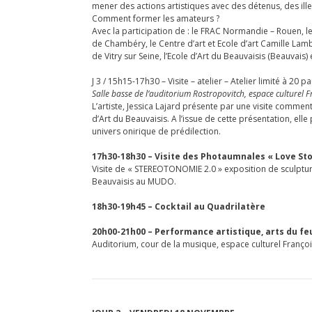
mener des actions artistiques avec des détenus, des ill
Comment former les amateurs ?
Avec la participation de : le FRAC Normandie – Rouen, l
de Chambéry, le Centre d’art et Ecole d’art Camille Lamber
de Vitry sur Seine, l’Ecole d’Art du Beauvaisis (Beauvais)
J 3 / 15h15-17h30 – Visite – atelier – Atelier limité à 20 p
Salle basse de l’auditorium Rostropovitch, espace culturel 
L’artiste, Jessica Lajard présente par une visite commen
d’Art du Beauvaisis. A l’issue de cette présentation, ell
univers onirique de prédilection.
17h30-18h30 – Visite des Photaumnales « Love Sto
Visite de « STEREOTONOMIE 2.0 » exposition de sculpture
Beauvaisis au MUDO.
18h30-19h45 – Cocktail au Quadrilatère
20h00-21h00 – Performance artistique, arts du feu
Auditorium, cour de la musique, espace culturel Françoi