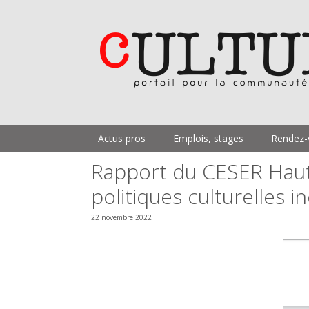
Aller
au
contenu
Actus pros
Emplois, stages
Rendez-
Rapport du CESER Haut
politiques culturelles in
22 novembre 2022