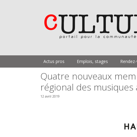
Aller
au
contenu
Actus pros
Emplois, stages
Rendez-
Quatre nouveaux membr
régional des musiques 
12 avril 2019