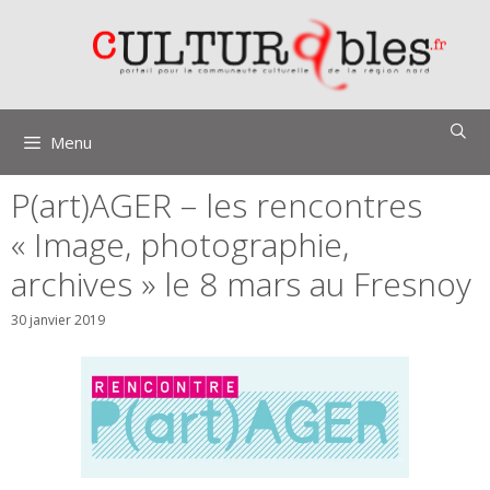
Aller
au
contenu
Menu
P(art)AGER – les rencontres
« Image, photographie,
archives » le 8 mars au Fresnoy
30 janvier 2019