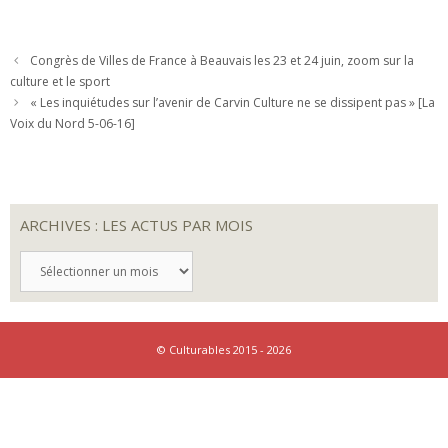
Congrès de Villes de France à Beauvais les 23 et 24 juin, zoom sur la
culture et le sport
« Les inquiétudes sur l’avenir de Carvin Culture ne se dissipent pas » [La
Voix du Nord 5-06-16]
ARCHIVES : LES ACTUS PAR MOIS
ARCHIVES
:
LES
ACTUS
PAR
MOIS
© Culturables 2015 - 2026