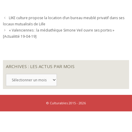
LIKE culture propose la location d’un bureau meublé privatif dans ses
locaux mutualisés de Lille
« Valenciennes : la médiathèque Simone Veil ouvre ses portes »
[Actualitté 19-04-19]
ARCHIVES : LES ACTUS PAR MOIS
ARCHIVES
:
LES
ACTUS
PAR
MOIS
© Culturables 2015 - 2026