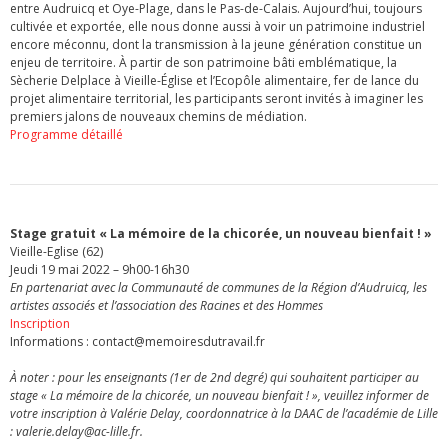
entre Audruicq et Oye-Plage, dans le Pas-de-Calais. Aujourd’hui, toujours
cultivée et exportée, elle nous donne aussi à voir un patrimoine industriel
encore méconnu, dont la transmission à la jeune génération constitue un
enjeu de territoire. À partir de son patrimoine bâti emblématique, la
Sècherie Delplace à Vieille-Église et l’Ecopôle alimentaire, fer de lance du
projet alimentaire territorial, les participants seront invités à imaginer les
premiers jalons de nouveaux chemins de médiation.
Programme détaillé
Stage gratuit « La mémoire de la chicorée, un nouveau bienfait ! »
Vieille-Eglise (62)
Jeudi 19 mai 2022 – 9h00-16h30
En partenariat avec la Communauté de communes de la Région d’Audruicq, les
artistes associés et l’association des Racines et des Hommes
Inscription
Informations : contact@memoiresdutravail.fr
À noter : pour les enseignants (1er de 2nd degré) qui souhaitent participer au
stage « La mémoire de la chicorée, un nouveau bienfait ! », veuillez informer de
votre inscription à Valérie Delay, coordonnatrice à la DAAC de l’académie de Lille
: valerie.delay@ac-lille.fr.