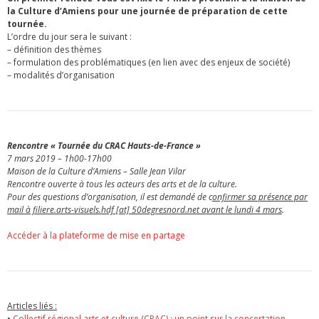
la Culture d’Amiens pour une journée de préparation de cette
tournée.
L’ordre du jour sera le suivant :
– définition des thèmes
– formulation des problématiques (en lien avec des enjeux de société)
– modalités d’organisation
Rencontre « Tournée du CRAC Hauts-de-France »
7 mars 2019 – 1h00-17h00
Maison de la Culture d’Amiens – Salle Jean Vilar
Rencontre ouverte à tous les acteurs des arts et de la culture.
Pour des questions d’organisation, il est demandé de c
onfirmer sa présence par
mail à filiere.arts-visuels.hdf [at] 50degresnord.net avant le lundi 4 mars
.
Accéder à la plateforme de mise en partage
Articles liés :
•
Collectif régional arts et culture (CRAC) : un point sur la concertation