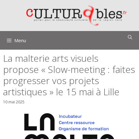
Aller
au
contenu
Menu
La malterie arts visuels
propose « Slow-meeting : faites
progresser vos projets
artistiques » le 15 mai à Lille
10 mai 2025