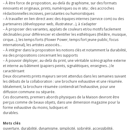
– À être force de proposition, au-delà du graphisme, sur des formats
innovants et originaux, prints, numériques ou in situ ; des accroches
rédactionnelles incisives, percutantes ou humoristiques
– À travailler en lien direct avec des équipes internes (service com) ou des
partenaires (développeur web, illustrateur…), à s’adapter
– À proposer des variantes, applats de couleurs et/ou motifs facilement
déclinables pour différencier et identifier les esthétiques (théâtre, musique,
cirque…), les temps forts (Flower Power, temps fort jeune public, focus
international), les artistes associés…
– À intégrer dans la proposition les notions clés et notamment la durabilité,
via des propositions concernant les supports
– À pouvoir déployer, au-delà du print, une véritable scénographie externe
et interne au bâtiment (papiers peints, signalétiques, enseignes…) le
caractérisant
Deux documents prints majeurs seront attendus dans les semaines suivant
les débuts de la collaboration : une brochure exhaustive et une résumée.
Idéalement, la brochure résumée contiendrait l’exhaustive, pour une
diffusion commune ou séparée.
Ces documents, premiers abords physiques de la Maison devront être
perçus comme de beaux objets, dans une dimension magazine pour la
forme exhaustive du moins, ludiques et
durables.
Mots clés
ouverture, durabilité, dynamisme, simplicité, sobriété, accessibilité,