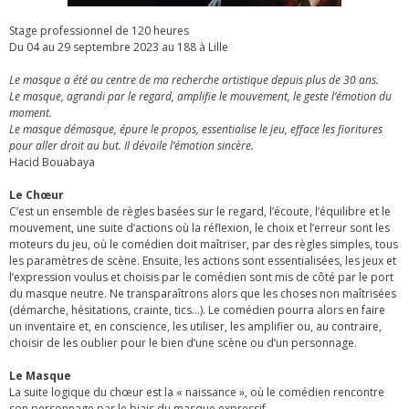
Stage professionnel de 120 heures
Du 04 au 29 septembre 2023 au 188 à Lille
Le masque a été au centre de ma recherche artistique depuis plus de 30 ans.
Le masque, agrandi par le regard, amplifie le mouvement, le geste l’émotion du
moment.
Le masque démasque, épure le propos, essentialise le jeu, efface les fioritures
pour aller droit au but. Il dévoile l’émotion sincère.
Hacid Bouabaya
Le Chœur
C’est un ensemble de règles basées sur le regard, l’écoute, l’équilibre et le
mouvement, une suite d’actions où la réflexion, le choix et l’erreur sont les
moteurs du jeu, où le comédien doit maîtriser, par des règles simples, tous
les paramètres de scène. Ensuite, les actions sont essentialisées, les jeux et
l’expression voulus et choisis par le comédien sont mis de côté par le port
du masque neutre. Ne transparaîtrons alors que les choses non maîtrisées
(démarche, hésitations, crainte, tics…). Le comédien pourra alors en faire
un inventaire et, en conscience, les utiliser, les amplifier ou, au contraire,
choisir de les oublier pour le bien d’une scène ou d’un personnage.
Le Masque
La suite logique du chœur est la « naissance », où le comédien rencontre
son personnage par le biais du masque expressif.