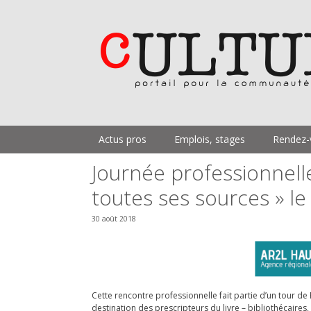
Aller
au
contenu
Actus pros
Emplois, stages
Rendez-
Journée professionnell
toutes ses sources » l
30 août 2018
Cette rencontre professionnelle fait partie d’un tour d
destination des prescripteurs du livre – bibliothécaires,