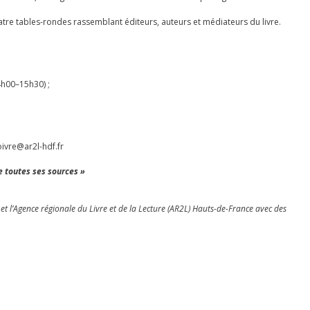
tre tables-rondes rassemblant éditeurs, auteurs et médiateurs du livre.
4h00–15h30) ;
oivre@ar2l-hdf.fr
e toutes ses sources »
 et l’Agence régionale du Livre et de la Lecture (AR2L) Hauts-de-France avec des
e