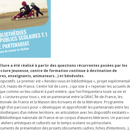
ture a été réalisé à partir des questions récurrentes posées par les
Lecture Jeunesse, centre de formation continue à destination de
aires, enseignants, animateurs…) et bénévoles.
spositifs. Le premier est « Rendez-vous en bibliothèque », projet expérimental
ACA, Hauts-de-France, Centre Val de Loire…) qui vise à « repenser les accueils d
que comme un lieu culturel à part entière, que l’on fréquentera toute sa vie et
« Lectures pour tous », est un partenariat entre la DRAC Île-de-France, les
ationale de France et la Maison des écrivains et de la littérature. Programme
l s’agit d’un parcours pour « développer et approfondir les partenariats entre les
liothèques d’un même territoire, en articulation avec les dispositifs existants ».
Bibliothèque nationale de France et un corpus d’œuvres littéraires. Un parcour
eliers artistiques et culturels sur le temps scolaire ou périscolaire.
documents de présentation des projets (documents cadres, fiches d’intentions…),