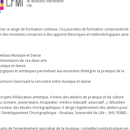
opose ce stage de formation continue. Ces journées de formation comprendront
ent des moments consacrés à des apports théoriques et méthodologiques ainsi
amentaux Musique et Danse
lémentaires de ces deux arts
musique et danse
ogiques et artistiques permettant aux musiciens d’intégrer la pratique de la
pertoire favorisant la rencontre entre musique et danse
jets d’éducation artistique, il mène des ateliers de pratique et de culture
 scolaire, universitaire, hospitalier, médico-éducatif, associatif…). Sébastien
Directeur des études chorégraphiques. Il dirige régulièrement des ateliers pour
e Développement Chorégraphique – Roubaix, l’université de Lille – SHS, l’ESMD…
nants de l’enseignement spécialisé de la musique, conseillers pédagogiques en