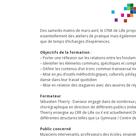
Des samedis matins de mars-avril, le CFMI de Lille pr
essentiellement des ateliers de pratique mais égalem
que de temps d’échanges d’expériences.
Objectifs de la formation :
– Porter une réflexion sur les relations entre les fond
– Identifier les éléments communs, spécifiques et comp
– Définir les contenus d’un tronc commun transversal 
– Mise en jeu d’outils méthodologiques, culturels, pédag
danse dans leur travail quotidien
– Mise en relation des stagiaires avec des œuvres de ré
Formateur
Sébastien Thierry : Danseur engagé dans de nombreux pro
chorégraphique en direction de différents publics (milieu
Thierry enseigne au CRR de Lille ou il est actuellement 
différentes structures telles que Le Gymnase / Centre d
Public concerné
Musiciens intervenants, professeurs des écoles, enseig