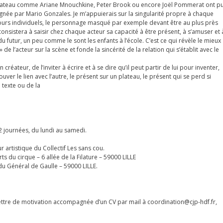
plateau comme Ariane Mnouchkine, Peter Brook ou encore Joël Pommerat ont p
gnée par Mario Gonzales. Je m’appuierais sur la singularité propre à chaque
ours individuels, le personnage masqué par exemple devant être au plus près
consistera à saisir chez chaque acteur sa capacité à être présent, à s’amuser et 
futur, un peu comme le sont les enfants à l’école. C’est ce qui révèle le mieux
de l’acteur sur la scène et fonde la sincérité de la relation qui s’établit avec le
éateur, de l’inviter à écrire et à se dire qu’il peut partir de lui pour inventer,
er le lien avec l’autre, le présent sur un plateau, le présent qui se perd si
 texte ou de la
2 journées, du lundi au samedi.
 artistique du Collectif Les sans cou.
s du cirque – 6 allée de la Filature – 59000 LILLE
du Général de Gaulle – 59000 LILLE.
ettre de motivation accompagnée d’un CV par mail à coordination@cjp-hdf.fr,