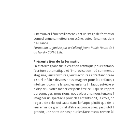
« Retrouver l’émerveillement » est un stage de formation
comédien(ne)s, metteurs en scène, auteur(e)s, musicien(n
de-France.
Formation organisée par le Collectif Jeune Public Hauts-de-
du Nord – CDN à Lille.
Présentation de la formation
En s’interrogeant sur la création artistique pour l’enfanc
l’écriture automatique et l’improvisation ; où comment s
stagiaire, leurs histoires, leurs écritures et l’enfant pré
« Quel théâtre devons-nous imaginer pour les enfants, q
intelligent comme le sont les enfants ? Il faut peut-être
a disparu. Notre métier est peut-être celui qui se rapp
personnages, nous rions, nous pleurons, nous tentons f
Imaginer un spectacle pour des enfants doit, je crois, 
regard de celui qui saute dans la flaque plutôt que de la
leur envie de grandir et d’être accompagnés, j’ai plutôt 
grandir, une sorte de sas pour les faire mieux revenir à