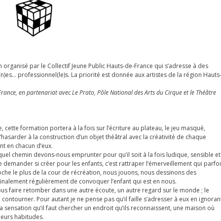
 organisé par le Collectif Jeune Public Hauts-de-France qui s’adresse à des
)es… professionnel(le)s. La priorité est donnée aux artistes de la région Hauts
France, en partenariat avec Le Prato, Pôle National des Arts du Cirque et le Théâtre
e, cette formation portera à la fois sur l’écriture au plateau, le jeu masqué,
’hasarder à la construction d’un objet théâtral avec la créativité de chaque
sent en chacun d’eux.
uel chemin devons-nous emprunter pour qu’il soit à la fois ludique, sensible et
 se demander si créer pour les enfants, c’est rattraper l’émerveillement qui parfo
roche le plus de la cour de récréation, nous jouons, nous dessinons des
inalement régulièrement de convoquer l’enfant qui est en nous.
nous faire retomber dans une autre écoute, un autre regard sur le monde ; le
 contourner. Pour autant je ne pense pas qu’il faille s’adresser à eux en ignoran
la sensation qu’il faut chercher un endroit qu’ils reconnaissent, une maison où
 leurs habitudes.