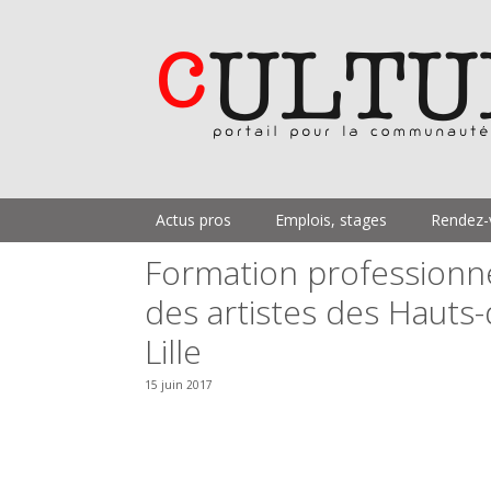
Aller
au
contenu
Actus pros
Emplois, stages
Rendez-
Formation professionne
des artistes des Hauts
Lille
15 juin 2017