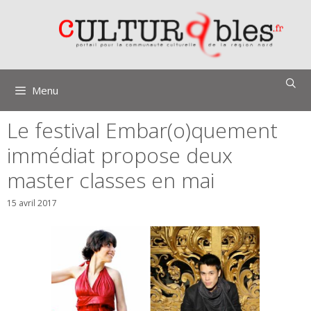
Aller
au
contenu
Menu
Le festival Embar(o)quement
immédiat propose deux
master classes en mai
15 avril 2017