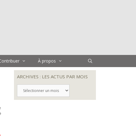
Contribuer
À propos
ARCHIVES : LES ACTUS PAR MOIS
ARCHIVES
:
LES
ACTUS
e
PAR
e
MOIS
e