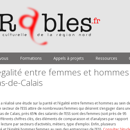
vous
Formations
Appels à projets
Ressources
 l’égalité entre femmes et hommes
s-de-Calais
 a réalisé une étude sur
la parité et l’égalité entre femmes et hommes au sein d
Le secteur de l’ESS attire de nombreuses femmes qui désirent s’engager dans un
s de Calais, près 65% des salariés de l’ESS sont des femmes (soit près de 95
ifférents chiffres clés, des éléments de comparaison et d’analyses par rapport
 lecture par secteurs d’activités, métiers, type d’emploi. Enfin, plusieurs
té et l’égalité hommes femmes au sein des entreprises de l’ESS.
Consulter l’étud