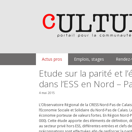
Aller
au
contenu
Actus pros
Emplois, stages
Rendez-
Etude sur la parité et
dans l’ESS en Nord – Pa
4 mai 2015
L’Observatoire Régional de la CRESS Nord-Pas de Calais
l’Economie Sociale et Solidaire du Nord-Pas de Calais. 
économie porteuse de valeurs fortes. En Région Nord-Pa
000). Cette étude apporte des éléments de définition, d
au secteur privé hors ESS, différentes entrées et clefs de
préconisations sont effectuées afin de renforcer la pari