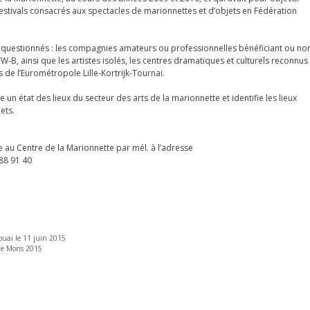
 festivals consacrés aux spectacles de marionnettes et d’objets en Fédération
té questionnés : les compagnies amateurs ou professionnelles bénéficiant ou no
B, ainsi que les artistes isolés, les centres dramatiques et culturels reconnus
s de l’Eurométropole Lille-Kortrijk-Tournai.
 un état des lieux du secteur des arts de la marionnette et identifie les lieux
ets.
 au Centre de la Marionnette par mél. à l’adresse
 88 91 40
ouai le 11 juin 2015
 de Mons 2015