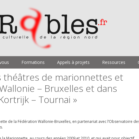
vous
Formations
Appels à projets
Ressources
s théâtres de marionnettes et
Wallonie – Bruxelles et dans
Kortrijk – Tournai »
ette de la Fédération Wallonie-Bruxelles
, en partenariat avec l
’Observatoire de
s.
 de la Marionnette, au cours des années 2009 et 2010, et qui avait pour objectif