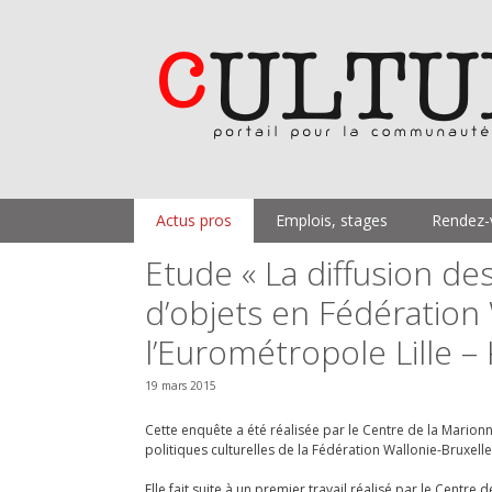
Aller
au
contenu
Actus pros
Emplois, stages
Rendez-
Etude « La diffusion de
d’objets en Fédération 
l’Eurométropole Lille – 
19 mars 2015
Cette enquête a été réalisée par
le Centre de la Marionn
politiques culturelles de la Fédération
Wallonie-Bruxelle
Elle fait suite à un premier travail réalisé par le Centre