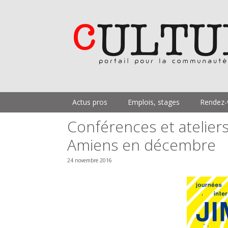
Aller
au
contenu
Actus pros
Emplois, stages
Rendez-
Conférences et atelie
Amiens en décembre
24 novembre 2016