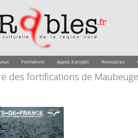
vous
Formations
Appels à projets
Ressources
re des fortifications de Maubeug