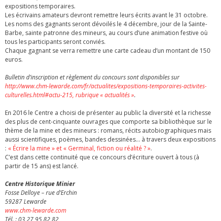
expositions temporaires.
Les écrivains amateurs devront remettre leurs écrits avant le 31 octobre.
Les noms des gagnants seront dévoilés le 4 décembre, jour de la Sainte-
Barbe, sainte patronne des mineurs, au cours d’une animation festive où
tous les participants seront conviés.
Chaque gagnant se verra remettre une carte cadeau d’un montant de 150
euros.
Bulletin d’inscription et règlement du concours sont disponibles sur
http://www.chm-lewarde.com/fr/actualites/expositions-temporaires-activites-
culturelles.html#actu-215, rubrique « actualités »
.
En 2016 le Centre a choisi de présenter au public la diversité et la richesse
des plus de cent-cinquante ouvrages que comporte sa bibliothèque sur le
thème de la mine et des mineurs : romans, récits autobiographiques mais
aussi scientifiques, poèmes, bandes dessinées… à travers deux expositions
:
« Écrire la mine » et « Germinal, fiction ou réalité ? »
.
C’est dans cette continuité que ce concours d’écriture ouvert à tous (à
partir de 15 ans) est lancé.
Centre Historique Minier
Fosse Delloye – rue d’Erchin
59287 Lewarde
www.chm-lewarde.com
Tél. : 03 27 95 82 82