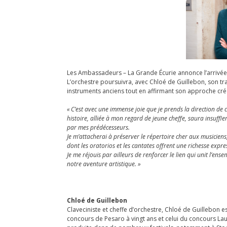
Les Ambassadeurs – La Grande Écurie annonce l’arrivée d
L’orchestre poursuivra, avec Chloé de Guillebon, son tr
instruments anciens tout en affirmant son approche créa
« C’est avec une immense joie que je prends la direction de
histoire, alliée à mon regard de jeune cheffe, saura insuffl
par mes prédécesseurs.
Je m’attacherai à préserver le répertoire cher aux musicie
dont les oratorios et les cantates offrent une richesse expr
Je me réjouis par ailleurs de renforcer le lien qui unit l’en
notre aventure artistique. »
Chloé de Guillebon
Claveciniste et cheffe d’orchestre, Chloé de Guillebon e
concours de Pesaro à vingt ans et celui du concours Laux