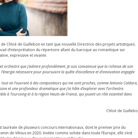
e Chloé de Guillebon en tant que nouvelle Directrice des projets artistiques.
avail d’interprétation du répertoire allant du baroque au romantique sur
tive, expressive et vivante.
 cet orchestre que j’admire profondément. Je suis convaincue que la richesse de son
er l’énergie nécessaire pour poursuivre la quête d’excellence et d’innovation engagée
ns, tout en l’ouvrant à des compositeurs qui me sont proches, comme Antonio Caldara,
essive et une profondeur dramatique que j’ai hâte d’explorer avec l’orchestre.
semble à Tourcoing et à la région Hauts-de-France, qui jouent un rôle essentiel dans
Chloé de Guillebo
st lauréate de plusieurs concours internationaux, dont le premier prix du
min de Vilnius en 2020. Invitée comme soliste dans toute l’Europe, elle s’est