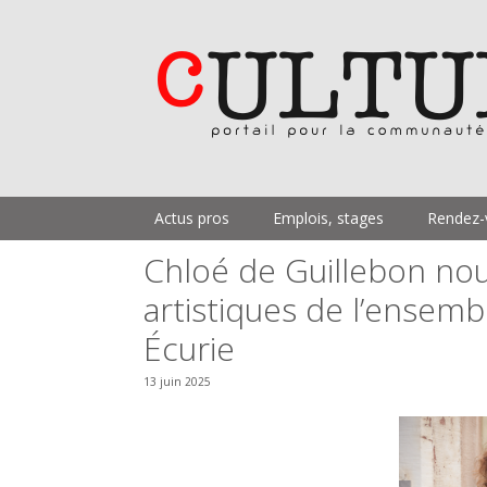
Aller
au
contenu
Actus pros
Emplois, stages
Rendez-
Chloé de Guillebon nouv
artistiques de l’ensem
Écurie
13 juin 2025