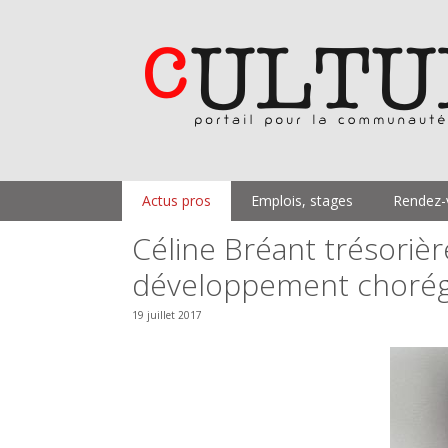
Aller
au
contenu
Actus pros
Emplois, stages
Rendez-
Céline Bréant trésorièr
développement chorég
19 juillet 2017