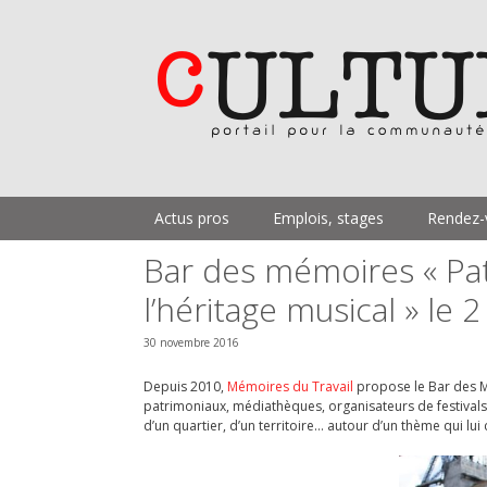
Aller
au
contenu
Actus pros
Emplois, stages
Rendez-
Bar des mémoires « Pat
l’héritage musical » le
30 novembre 2016
Depuis 2010,
Mémoires du Travail
propose le Bar des Mé
patrimoniaux, médiathèques, organisateurs de festivals…
d’un quartier, d’un territoire… autour d’un thème qui lu