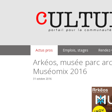
Aller
au
contenu
Actus pros
Emplois, stages
Rendez-
Arkéos, musée parc arc
Muséomix 2016
31 octobre 2016