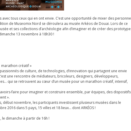
 avec tous ceux qui en ont envie. C’est une opportunité de mixer des personn
 l’édition de Museomix Nord se déroulera au musée Arkéos de Douai. Lors de ce
sée et ses collections d’archéologie afin d’imaginer et de créer des prototype
e dimanche 13 novembre à 18h30 !
marathon créatif »
assionnés de culture, de technologies, d’innovation qui partagent une envie
c’est une rencontre de médiateurs, bricoleurs, designers, développeurs,
ques… qui se retrouvent au cœur d’un musée pour un marathon créatif, intensif,
t savoirs-faire pour imaginer et construire ensemble, par équipes, des dispositifs
ent ».
s, début novembre, les participants investissent plusieurs musées dans le
e 2016 dans 5 pays, 15 villes et 18 lieux… dont ARKÉOS !
 le dimanche à partir de 16h !