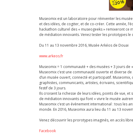
Museomix est un laboratoire pour réinventer les musées
et des idées, de cogiter, et de co-créer. Cette année,
hackathon culturel des « museogeeks » remixeront ce mu
de médiation innovants. Venez tester les prototypes l
Du 11 au 13 novembre 2016, Musée Arkéos de Douai
www.arkeos.fr
Museomix = 1 communauté + des musées + 3 jours de « 
Museomix c’est une communauté ouverte et diverse de p
d’un musée ouvert, connecté et participatif. Museomix, 
graphistes, communicants, artistes, écrivains, scientifi
festif de 3 jours.
Ils croisent la richesse de leurs idées, points de vue, e
de médiation innovants qui font « vivre le musée autrem
Museomix c’est un évènement international : tous les an
monde. En 2016, Museomix aura lieu du 11 au 13 novembr
Venez découvrir les prorotypes imaginés, en accès libre,
Facebook