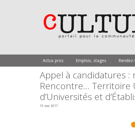
Aller
au
contenu
Actus pros
Emplois, stages
Rendez-
Appel à candidatures : 
Rencontre… Territoire 
d’Universités et d’Étab
15 mai 2017