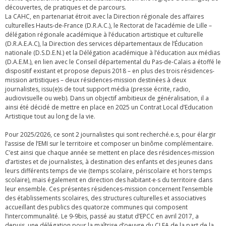
découvertes, de pratiques et de parcours.
La CAHC, en partenariat étroit avec la Direction régionale des affaires
culturelles Hauts-de-France (D.R.A.C.), le Rectorat de l’académie de Lille –
délégation régionale académique à l’éducation artistique et culturelle
(D.R.A.E.A.C), la Direction des services départementaux de l’Éducation
nationale (D.S.D.E.N.) et la Délégation académique à l’éducation aux médias
(D.A.E.M.), en lien avec le Conseil départemental du Pas-de-Calais a étoffé le
dispositif existant et propose depuis 2018 – en plus des trois résidences-
mission artistiques – deux résidences-mission destinées à deux
journalistes, issu(e)s de tout support média (presse écrite, radio,
audiovisuelle ou web). Dans un objectif ambitieux de généralisation, il a
ainsi été décidé de mettre en place en 2025 un Contrat Local d’Education
Artistique tout au long de la vie.
Pour 2025/2026, ce sont 2 journalistes qui sont recherché.e.s, pour élargir
l’assise de l’EMI sur le territoire et composer un binôme complémentaire.
C’est ainsi que chaque année se mettent en place des résidences-mission
d’artistes et de journalistes, à destination des enfants et des jeunes dans
leurs différents temps de vie (temps scolaire, périscolaire et hors temps
scolaire), mais également en direction des habitant∙e∙s du territoire dans
leur ensemble. Ces présentes résidences-mission concernent l’ensemble
des établissements scolaires, des structures culturelles et associatives
accueillant des publics des quatorze communes qui composent
l’intercommunalité. Le 9-9bis, passé au statut d’EPCC en avril 2017, a
depuis, une délégation pour la maîtrise d’oeuvre du CLEA de la part de la