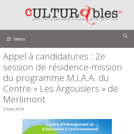
Aller
au
contenu
Menu
Appel à candidatures : 2e
session de résidence-mission
du programme M.I.A.A. du
Centre « Les Argousiers » de
Merlimont
2 mars 2018