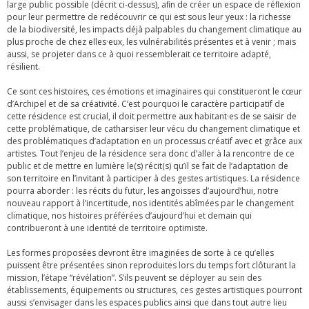
large public possible (décrit ci-dessus), aﬁn de créer un espace de réﬂexion
pour leur permettre de redécouvrir ce qui est sous leur yeux : la richesse
de la biodiversité, les impacts déjà palpables du changement climatique au
plus proche de chez elles·eux, les vulnérabilités présentes et à venir ; mais
aussi, se projeter dans ce à quoi ressemblerait ce territoire adapté,
résilient.
Ce sont ces histoires, ces émotions et imaginaires qui constitueront le cœur
d’Archipel et de sa créativité. C’est pourquoi le caractère participatif de
cette résidence est crucial, il doit permettre aux habitant·es de se saisir de
cette problématique, de catharsiser leur vécu du changement climatique et
des problématiques d’adaptation en un processus créatif avec et grâce aux
artistes. Tout l’enjeu de la résidence sera donc d’aller à la rencontre de ce
public et de mettre en lumière le(s) récit(s) qu’il se fait de l’adaptation de
son territoire en l’invitant à participer à des gestes artistiques. La résidence
pourra aborder : les récits du futur, les angoisses d’aujourd’hui, notre
nouveau rapport à l’incertitude, nos identités abîmées par le changement
climatique, nos histoires préférées d’aujourd’hui et demain qui
contribueront à une identité de territoire optimiste.
Les formes proposées devront être imaginées de sorte à ce qu’elles
puissent être présentées sinon reproduites lors du temps fort clôturant la
mission, l’étape “révélation”. S’ils peuvent se déployer au sein des
établissements, équipements ou structures, ces gestes artistiques pourront
aussi s’envisager dans les espaces publics ainsi que dans tout autre lieu