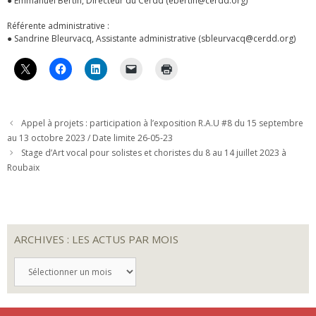
● Emmanuel Bertin, Directeur du Cerdd (ebertin@cerdd.org)
Référente administrative :
● Sandrine Bleurvacq, Assistante administrative (sbleurvacq@cerdd.org)
Appel à projets : participation à l’exposition R.A.U #8 du 15 septembre
au 13 octobre 2023 / Date limite 26-05-23
Stage d’Art vocal pour solistes et choristes du 8 au 14 juillet 2023 à
Roubaix
ARCHIVES : LES ACTUS PAR MOIS
ARCHIVES
:
LES
ACTUS
PAR