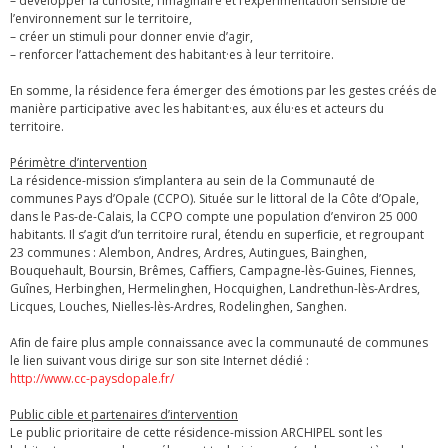
– développer la curiosité, l’imaginaire et l’expérimentation sensible de
l’environnement sur le territoire,
– créer un stimuli pour donner envie d’agir,
– renforcer l’attachement des habitant·es à leur territoire.
En somme, la résidence fera émerger des émotions par les gestes créés de
manière participative avec les habitant·es, aux élu·es et acteurs du
territoire.
Périmètre d’intervention
La résidence-mission s’implantera au sein de la Communauté de
communes Pays d’Opale (CCPO). Située sur le littoral de la Côte d’Opale,
dans le Pas-de-Calais, la CCPO compte une population d’environ 25 000
habitants. Il s’agit d’un territoire rural, étendu en superﬁcie, et regroupant
23 communes : Alembon, Andres, Ardres, Autingues, Bainghen,
Bouquehault, Boursin, Brêmes, Caﬃers, Campagne-lès-Guines, Fiennes,
Guînes, Herbinghen, Hermelinghen, Hocquighen, Landrethun-lès-Ardres,
Licques, Louches, Nielles-lès-Ardres, Rodelinghen, Sanghen.
Aﬁn de faire plus ample connaissance avec la communauté de communes
le lien suivant vous dirige sur son site Internet dédié :
http://www.cc-paysdopale.fr/
Public cible et partenaires d’intervention
Le public prioritaire de cette résidence-mission ARCHIPEL sont les