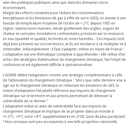
sein des politiques publiques ainsi que dans les domaines socio-
économiques.
Malgré des efforts consentis pour réduire les consommations
énergétiques et les émissions de gaz à effet de serre (GES), on assiste à une
hausse de température moyenne de l’ordre de + 2°C depuis 1955 en
région. Submersions marines, retrait-gonﬂement des argiles, vagues de
chaleur et canicules, inondations continentales, pressions sur la ressource
en eau (quantité et qualité), les forêts et zones humides… Ces impacts sont
déjà bien présents sur nos territoires, et ils ont tendance à se multiplier et à
s’intensiﬁer. Inéluctablement : il faut s’adapter, même en Hauts-de-France !
L’adaptation est une thématique complexe à appréhender : elle relève d’un
échec des stratégies d’atténuation du changement climatique, fait l’objet de
confusions et est également diﬃcile à opérationnaliser.
L’ADEME déﬁnit l’adaptation comme une stratégie complémentaire à celle
de l’atténuation du changement climatique : “alors que cette dernière vise à
agir sur le changement climatique en réduisant les émissions de GES, la
notion d’adaptation fait plutôt référence aux impacts du changement
climatique sur le territoire et aux actions permettant de diminuer la
vulnérabilité de ce dernier.”
L’adaptation induit un aveu de vulnérabilité face aux impacts du
changement climatique et implique de se projeter dans un monde à
+1.5°C, +3°C voire +4°C supplémentaires en 2100. Quoi de plus paralysant
? Nos cerveaux sont peu accoutumés à une telle projection rationnelle.