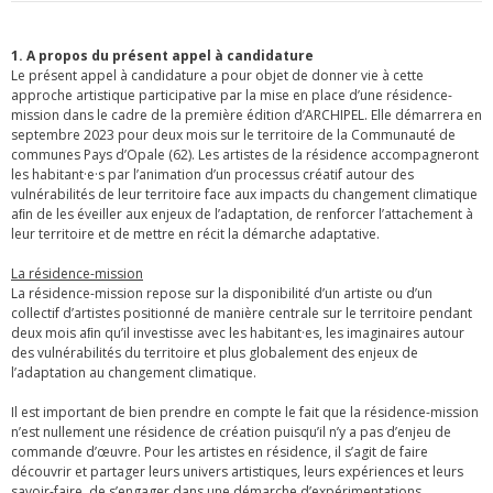
1. A propos du présent appel à candidature
Le présent appel à candidature a pour objet de donner vie à cette
approche artistique participative par la mise en place d’une résidence-
mission dans le cadre de la première édition d’ARCHIPEL. Elle démarrera en
septembre 2023 pour deux mois sur le territoire de la Communauté de
communes Pays d’Opale (62). Les artistes de la résidence accompagneront
les habitant·e·s par l’animation d’un processus créatif autour des
vulnérabilités de leur territoire face aux impacts du changement climatique
aﬁn de les éveiller aux enjeux de l’adaptation, de renforcer l’attachement à
leur territoire et de mettre en récit la démarche adaptative.
La résidence-mission
La résidence-mission repose sur la disponibilité d’un artiste ou d’un
collectif d’artistes positionné de manière centrale sur le territoire pendant
deux mois aﬁn qu’il investisse avec les habitant·es, les imaginaires autour
des vulnérabilités du territoire et plus globalement des enjeux de
l’adaptation au changement climatique.
Il est important de bien prendre en compte le fait que la résidence-mission
n’est nullement une résidence de création puisqu’il n’y a pas d’enjeu de
commande d’œuvre. Pour les artistes en résidence, il s’agit de faire
découvrir et partager leurs univers artistiques, leurs expériences et leurs
savoir-faire, de s’engager dans une démarche d’expérimentations