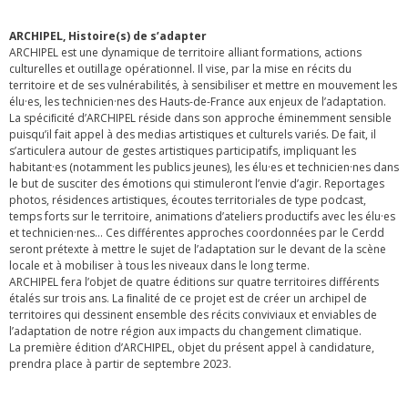
ARCHIPEL, Histoire(s) de s’adapter
ARCHIPEL est une dynamique de territoire alliant formations, actions
culturelles et outillage opérationnel. Il vise, par la mise en récits du
territoire et de ses vulnérabilités, à sensibiliser et mettre en mouvement les
élu·es, les technicien·nes des Hauts-de-France aux enjeux de l’adaptation.
La spéciﬁcité d’ARCHIPEL réside dans son approche éminemment sensible
puisqu’il fait appel à des medias artistiques et culturels variés. De fait, il
s’articulera autour de gestes artistiques participatifs, impliquant les
habitant·es (notamment les publics jeunes), les élu·es et technicien·nes dans
le but de susciter des émotions qui stimuleront l’envie d’agir. Reportages
photos, résidences artistiques, écoutes territoriales de type podcast,
temps forts sur le territoire, animations d’ateliers productifs avec les élu·es
et technicien·nes… Ces différentes approches coordonnées par le Cerdd
seront prétexte à mettre le sujet de l’adaptation sur le devant de la scène
locale et à mobiliser à tous les niveaux dans le long terme.
ARCHIPEL fera l’objet de quatre éditions sur quatre territoires différents
étalés sur trois ans. La ﬁnalité de ce projet est de créer un archipel de
territoires qui dessinent ensemble des récits conviviaux et enviables de
l’adaptation de notre région aux impacts du changement climatique.
La première édition d’ARCHIPEL, objet du présent appel à candidature,
prendra place à partir de septembre 2023.