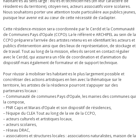
habitant·es au sens large : élu·es et technicien·nes (en leur caractère de
résident·es du territoire), citoyen·nes, acteurs associatifs voire scolaires.
Nous souhaitons porter une attention toute particulière aux publics jeunes,
puisque leur avenir est au cœur de cette nécessité de s’adapter.
Cette résidence-mission sera coordonnée par le Cerdd et la Communauté
de Communes Pays d’Opale (CCPO). La·le référent·e ARCHIPEL au sein de la
CCPO préparera l’arrivée des artistes retenu·es en identiﬁant les acteurs et
publics d’intervention ainsi que des lieux de représentation, de stockage et
de travail. Tout au long de la mission, elles·ils seront en contact régulier
avec le Cerdd, qui assurera un rôle de coordination et d’animation du
dispositif mais également de formateur et de support technique.
Pour réussir à mobiliser les habitant·es le plus largement possible et
concrétiser des actions artistiques en lien avec la thématique sur le
territoire, les artistes de la résidence pourront s’appuyer sur des
partenaires locaux :
– Communauté de communes Pays d’Opale, les mairies des communes qui
la compose,
– PNR Caps et Marais d’Opale et son dispositif de résidences,
– l’équipe du CLEA Tout au long de la vie de la CCPO,
– acteurs culturels et artistiques locaux,
– acteurs scolaires,
– réseau DRAC,
– associations et structures locales : associations naturalistes, maison de la