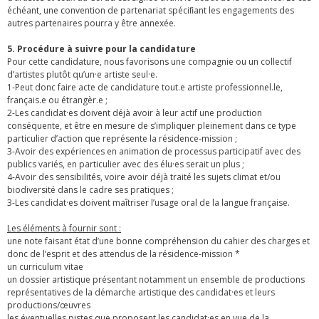
échéant, une convention de partenariat spéciﬁant les engagements des
autres partenaires pourra y être annexée.
5. Procédure à suivre pour la candidature
Pour cette candidature, nous favorisons une compagnie ou un collectif
d’artistes plutôt qu’un·e artiste seul·e.
1-Peut donc faire acte de candidature tout.e artiste professionnel.le,
français.e ou étrangèr.e ;
2-Les candidat·es doivent déjà avoir à leur actif une production
conséquente, et être en mesure de s’impliquer pleinement dans ce type
particulier d’action que représente la résidence-mission ;
3-Avoir des expériences en animation de processus participatif avec des
publics variés, en particulier avec des élu·es serait un plus ;
4-Avoir des sensibilités, voire avoir déjà traité les sujets climat et/ou
biodiversité dans le cadre ses pratiques ;
3-Les candidat·es doivent maîtriser l’usage oral de la langue française.
Les éléments à fournir sont :
une note faisant état d’une bonne compréhension du cahier des charges et
donc de l’esprit et des attendus de la résidence-mission *
un curriculum vitae
un dossier artistique présentant notamment un ensemble de productions
représentatives de la démarche artistique des candidat·es et leurs
productions/œuvres
les éventuelles pistes que proposent les candidat·es en vue de la