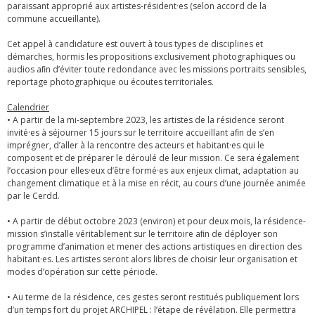
paraissant approprié aux artistes-résident·es (selon accord de la
commune accueillante).
Cet appel à candidature est ouvert à tous types de disciplines et
démarches, hormis les propositions exclusivement photographiques ou
audios aﬁn d’éviter toute redondance avec les missions portraits sensibles,
reportage photographique ou écoutes territoriales.
Calendrier
• A partir de la mi-septembre 2023, les artistes de la résidence seront
invité·es à séjourner 15 jours sur le territoire accueillant aﬁn de s’en
imprégner, d’aller à la rencontre des acteurs et habitant·es qui le
composent et de préparer le déroulé de leur mission. Ce sera également
l’occasion pour elles·eux d’être formé·es aux enjeux climat, adaptation au
changement climatique et à la mise en récit, au cours d’une journée animée
par le Cerdd.
• A partir de début octobre 2023 (environ) et pour deux mois, la résidence-
mission s’installe véritablement sur le territoire aﬁn de déployer son
programme d’animation et mener des actions artistiques en direction des
habitant·es. Les artistes seront alors libres de choisir leur organisation et
modes d’opération sur cette période.
• Au terme de la résidence, ces gestes seront restitués publiquement lors
d’un temps fort du projet ARCHIPEL : l’étape de révélation. Elle permettra