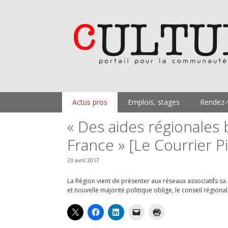
Aller
au
contenu
Actus pros
Emplois, stages
Rendez-
« Des aides régionales 
France » [Le Courrier P
23 avril 2017
La Région vient de présenter aux réseaux associatifs s
et nouvelle majorité politique oblige, le conseil régional