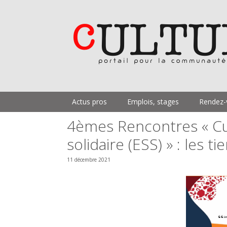
Aller
au
contenu
Actus pros
Emplois, stages
Rendez-
4èmes Rencontres « Cu
solidaire (ESS) » : les ti
11 décembre 2021