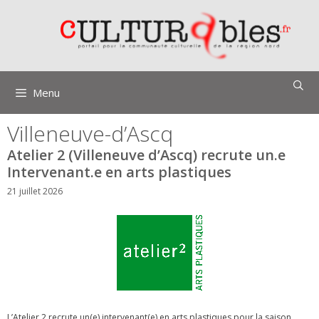
Aller
au
contenu
Menu
Villeneuve-d’Ascq
Atelier 2 (Villeneuve d’Ascq) recrute un.e
Intervenant.e en arts plastiques
21 juillet 2026
L’Atelier 2 recrute un(e) intervenant(e) en arts plastiques pour la saison