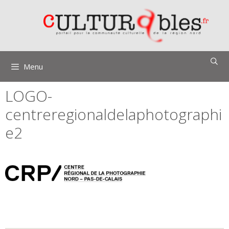
Aller
au
contenu
Menu
LOGO-
centreregionaldelaphotographi
e2